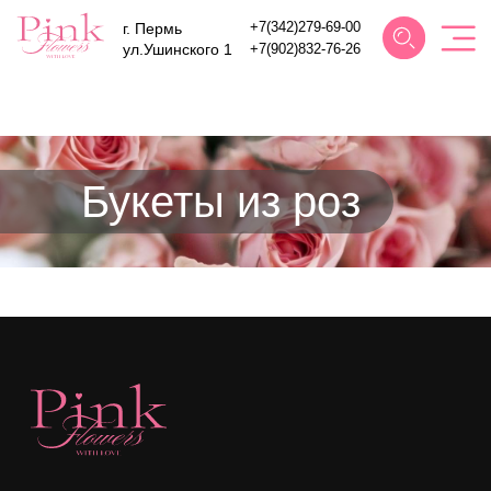
г. Пермь
+7(342)279-69-00
ул.Ушинского 1
+7(902)832-76-
26
Букеты из роз