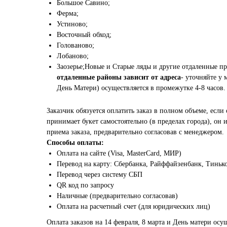
Большое Савино;
Ферма;
Устиново;
Восточный обход;
Голованово;
Лобаново;
Заозерье;Новые и Старые ляды и другие отдаленные п
отдаленные районы зависит от адреса
- уточняйте у 
День Матери) осуществляется в промежутке 4-8 часов.
Заказчик обязуется оплатить заказ в полном объеме, если 
принимает букет самостоятельно (в пределах города), он
приема заказа, предварительно согласовав с менеджером.
Способы оплаты:
Оплата на сайте (Visa, MasterCard, МИР)
Перевод на карту: Сбербанка, Райффайзенбанк, Тиньк
Перевод через систему СБП
QR код по запросу
Наличные (предварительно согласовав)
Оплата на расчетный счет (для юридических лиц)
Оплата заказов на 14 февраля, 8 марта и День матери осу