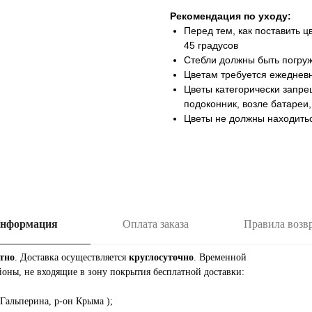
Рекомендация по уходу:
Перед тем, как поставить ц
45 градусов
Стебли должны быть погру
Цветам требуется ежедневн
Цветы категорически запре
подоконник, возле батареи
Цветы не должны находитьс
нформация
Оплата заказа
Правила возв
тно
. Доставка осуществляется
круглосуточно
. Временной
йоны, не входящие в зону покрытия бесплатной доставки:
 Гальперина, р-он Крыма );