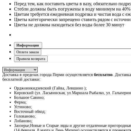
Перед тем, как поставить цветы в вазу, обязательно подр
Стебли должны быть погружены в воду минимум на 40%
Цветам требуется ежедневная подрезка и чистая вода с е
Цветы категорически запрещено ставить рядом с источни
Цветы не должны находиться без воды более 30 минут
Информация
Оплата заказа
Правила возврата
Доставка в пределах города Перми осуществляется
бесплатно
. Доставк
бесплатной доставки:
Орджоникидзевский (Гайва, Левшино );
Кировский (ул. Ласьвинская, ул.Маршала Рыбалко, ул. Гальперин
Большое Савино;
Ферма;
Устиново;
Восточный обход;
Голованово;
Лобаново;
Заозерье;Новые и Старые ляды и другие отдаленные пригородны
(14 февраля, 8 марта и День Матери) осуществляется в промежутк