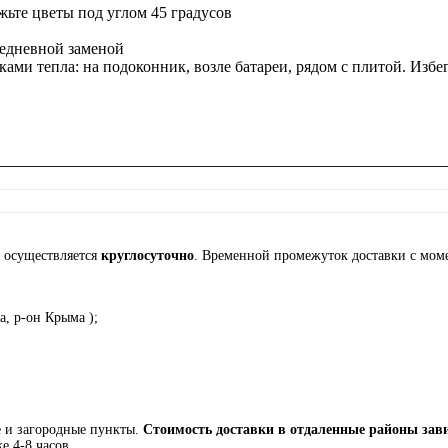
ежьте цветы под углом 45 градусов
жедневной заменой
ками тепла: на подоконник, возле батареи, рядом с плитой. Изб
а осуществляется
круглосуточно
. Временной промежуток доставки с моме
а, р-он Крыма );
е и загородные пункты.
Стоимость доставки в отдаленные районы зави
е 4-8 часов.