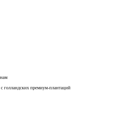
енам
е с голландских премиум-плантаций