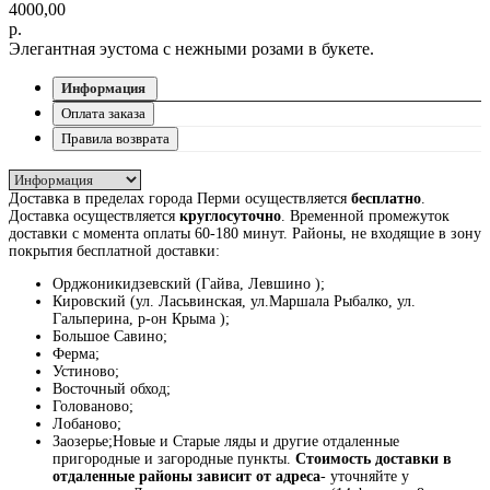
4000,00
р.
Элегантная эустома с нежными розами в букете.
Информация
Оплата заказа
Правила возврата
Доставка в пределах города Перми осуществляется
бесплатно
.
Доставка осуществляется
круглосуточно
. Временной промежуток
доставки с момента оплаты 60-180 минут. Районы, не входящие в зону
покрытия бесплатной доставки:
Орджоникидзевский (Гайва, Левшино );
Кировский (ул. Ласьвинская, ул.Маршала Рыбалко, ул.
Гальперина, р-он Крыма );
Большое Савино;
Ферма;
Устиново;
Восточный обход;
Голованово;
Лобаново;
Заозерье;Новые и Старые ляды и другие отдаленные
пригородные и загородные пункты.
Стоимость доставки в
отдаленные районы зависит от адреса
- уточняйте у