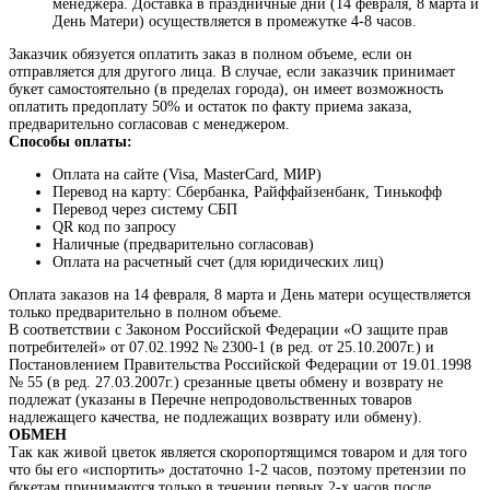
менеджера. Доставка в праздничные дни (14 февраля, 8 марта и
День Матери) осуществляется в промежутке 4-8 часов.
Заказчик обязуется оплатить заказ в полном объеме, если он
отправляется для другого лица. В случае, если заказчик принимает
букет самостоятельно (в пределах города), он имеет возможность
оплатить предоплату 50% и остаток по факту приема заказа,
предварительно согласовав с менеджером.
Способы оплаты:
Оплата на сайте (Visa, MasterCard, МИР)
Перевод на карту: Сбербанка, Райффайзенбанк, Тинькофф
Перевод через систему СБП
QR код по запросу
Наличные (предварительно согласовав)
Оплата на расчетный счет (для юридических лиц)
Оплата заказов на 14 февраля, 8 марта и День матери осуществляется
только предварительно в полном объеме.
В соответствии с Законом Российской Федерации «О защите прав
потребителей» от 07.02.1992 № 2300-1 (в ред. от 25.10.2007г.) и
Постановлением Правительства Российской Федерации от 19.01.1998
№ 55 (в ред. 27.03.2007г.) срезанные цветы обмену и возврату не
подлежат (указаны в Перечне непродовольственных товаров
надлежащего качества, не подлежащих возврату или обмену).
ОБМЕН
Так как живой цветок является скоропортящимся товаром и для того
что бы его «испортить» достаточно 1-2 часов, поэтому претензии по
букетам принимаются только в течении первых 2-х часов после