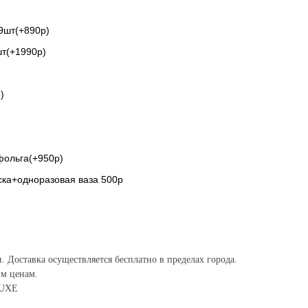
9шт(+890р)
шт(+1990р)
)
фольга(+950р)
ска+одноразовая ваза 500р
и. Доставка осуществляется бесплатно в пределах города.
им ценам.
LUXE