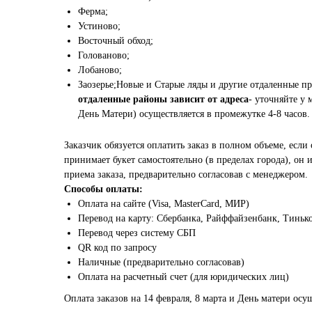
Ферма;
Устиново;
Восточный обход;
Голованово;
Лобаново;
Заозерье;Новые и Старые ляды и другие отдаленные п
отдаленные районы зависит от адреса
- уточняйте у 
День Матери) осуществляется в промежутке 4-8 часов.
Заказчик обязуется оплатить заказ в полном объеме, если 
принимает букет самостоятельно (в пределах города), он
приема заказа, предварительно согласовав с менеджером.
Способы оплаты:
Оплата на сайте (Visa, MasterCard, МИР)
Перевод на карту: Сбербанка, Райффайзенбанк, Тиньк
Перевод через систему СБП
QR код по запросу
Наличные (предварительно согласовав)
Оплата на расчетный счет (для юридических лиц)
Оплата заказов на 14 февраля, 8 марта и День матери осу