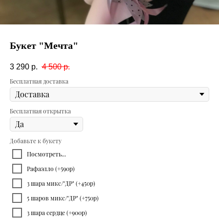
Букет "Мечта"
3 290
р.
4 500
р.
Бесплатная доставка
Бесплатная открытка
Добавьте к букету
Посмотреть...
Рафаэлло (+590р)
3 шара микс/"ДР" (+450р)
5 шаров микс/"ДР" (+750р)
3 шара сердце (+900р)