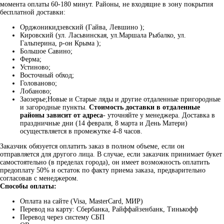
момента оплаты 60-180 минут. Районы, не входящие в зону покрытия
бесплатной доставки:
Орджоникидзевский (Гайва, Левшино );
Кировский (ул. Ласьвинская, ул.Маршала Рыбалко, ул.
Гальперина, р-он Крыма );
Большое Савино;
Ферма;
Устиново;
Восточный обход;
Голованово;
Лобаново;
Заозерье;Новые и Старые ляды и другие отдаленные пригородные
и загородные пункты.
Стоимость доставки в отдаленные
районы зависит от адреса
- уточняйте у менеджера. Доставка в
праздничные дни (14 февраля, 8 марта и День Матери)
осуществляется в промежутке 4-8 часов.
Заказчик обязуется оплатить заказ в полном объеме, если он
отправляется для другого лица. В случае, если заказчик принимает букет
самостоятельно (в пределах города), он имеет возможность оплатить
предоплату 50% и остаток по факту приема заказа, предварительно
согласовав с менеджером.
Способы оплаты:
Оплата на сайте (Visa, MasterCard, МИР)
Перевод на карту: Сбербанка, Райффайзенбанк, Тинькофф
Перевод через систему СБП