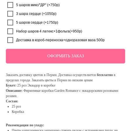
5 шаров микс/"ДР" (+750р)
3 шара сердце (+1050р)
5 шаров сердце (+1750р)
Набор шаров 4 латекс+1фольга(+950р)
Доставка в короб-переноска+одноразовая ваза 500р
ОФОРМИТЬ ЗАКАЗ
Заказать доставку цветов в Перми. Доставка осуществляется
бесплатно
в
пределах города. Заказать цветы в Перми по низким ценам
Букет:
25 роз Эквадор в коробке
Описание:
Фирменные коробки Garden Romance с эквадорскими розовыми
розами.
Состав:
25 роз
Коробка
Рекомендация по уходу:
Цветы категорически запрещено ставить рядом с источниками тепла: на