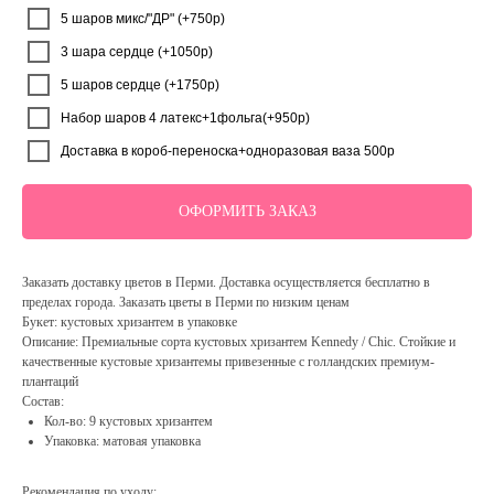
5 шаров микс/"ДР" (+750р)
3 шара сердце (+1050р)
5 шаров сердце (+1750р)
Набор шаров 4 латекс+1фольга(+950р)
Доставка в короб-переноска+одноразовая ваза 500р
ОФОРМИТЬ ЗАКАЗ
Заказать доставку цветов в Перми. Доставка осуществляется бесплатно в
пределах города. Заказать цветы в Перми по низким ценам
Букет: кустовых хризантем в упаковке
Описание: Премиальные сорта кустовых хризантем Kennedy / Chic. Стойкие и
качественные кустовые хризантемы привезенные с голландских премиум-
плантаций
Состав:
Кол-во: 9 кустовых хризантем
Упаковка: матовая упаковка
Рекомендация по уходу: