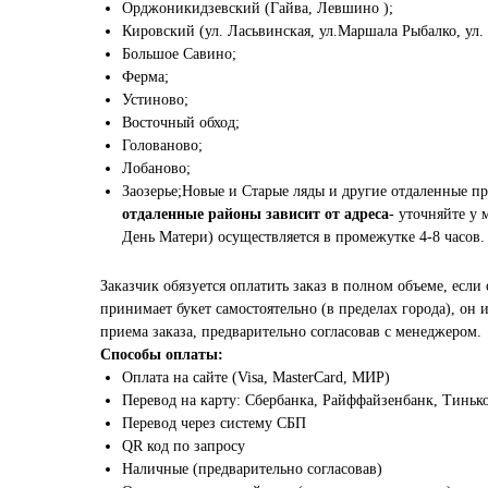
Орджоникидзевский (Гайва, Левшино );
Кировский (ул. Ласьвинская, ул.Маршала Рыбалко, ул.
Большое Савино;
Ферма;
Устиново;
Восточный обход;
Голованово;
Лобаново;
Заозерье;Новые и Старые ляды и другие отдаленные п
отдаленные районы зависит от адреса
- уточняйте у 
День Матери) осуществляется в промежутке 4-8 часов.
Заказчик обязуется оплатить заказ в полном объеме, если 
принимает букет самостоятельно (в пределах города), он
приема заказа, предварительно согласовав с менеджером.
Способы оплаты:
Оплата на сайте (Visa, MasterCard, МИР)
Перевод на карту: Сбербанка, Райффайзенбанк, Тиньк
Перевод через систему СБП
QR код по запросу
Наличные (предварительно согласовав)