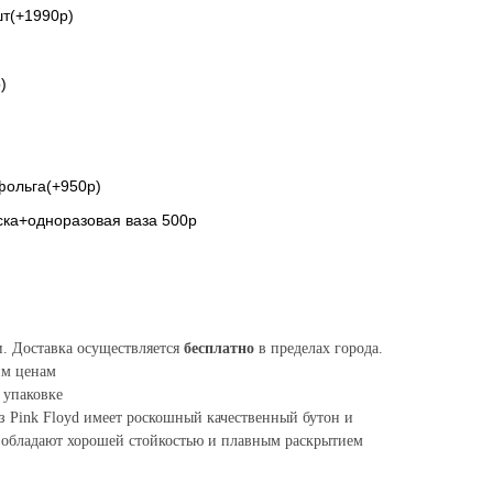
шт(+1990р)
)
фольга(+950р)
ска+одноразовая ваза 500р
и. Доставка осуществляется
бесплатно
в пределах города.
им ценам
 упаковке
 Pink Floyd имеет роскошный качественный бутон и
 обладают хорошей стойкостью и плавным раскрытием