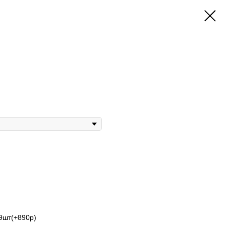
9шт(+890р)