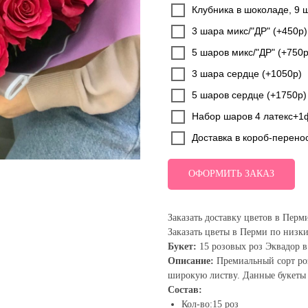
Клубника в шоколаде, 9 
3 шара микс/"ДР" (+450р)
5 шаров микс/"ДР" (+750р
3 шара сердце (+1050р)
5 шаров сердце (+1750р)
Набор шаров 4 латекс+1
Доставка в короб-перено
ОФОРМИТЬ ЗАКАЗ
Заказать доставку цветов в Перм
Заказать цветы в Перми по низк
Букет:
15 розовых роз Эквадор в
Описание:
Премиальный сорт роз
широкую листву. Данные букеты
Состав:
Кол-во:15 роз