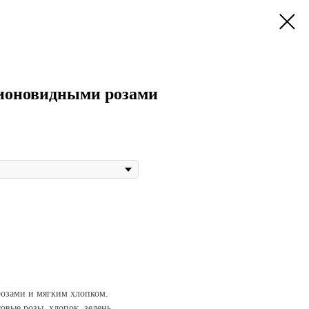
пионовидными розами
розами и мягким хлопком.
овые розы, хлопок, зелень