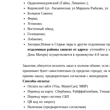
Орджоникидзевский (Гайва, Левшино );
Кировский (ул. Ласьвинская, ул.Маршала Рыбалко, ул.
Большое Савино;
Ферма;
Устиново;
Восточный обход;
Голованово;
Лобаново;
Заозерье;Новые и Старые ляды и другие отдаленные п
отдаленные районы зависит от адреса
- уточняйте у 
День Матери) осуществляется в промежутке 4-8 часов.
Заказчик обязуется оплатить заказ в полном объеме, если 
принимает букет самостоятельно (в пределах города), он
приема заказа, предварительно согласовав с менеджером.
Способы оплаты:
Оплата на сайте (Visa, MasterCard, МИР)
Перевод на карту: Сбербанка, Райффайзенбанк, Тиньк
Перевод через систему СБП
QR код по запросу
Наличные (предварительно согласовав)