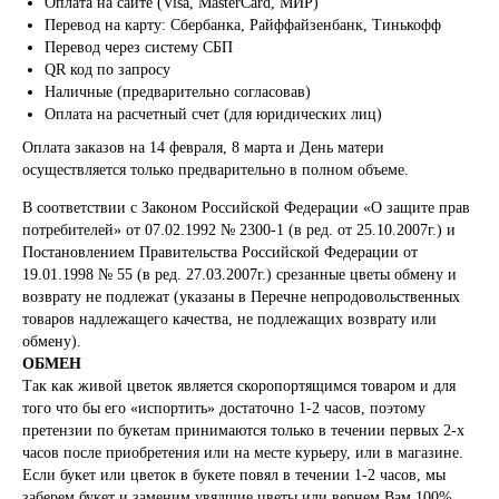
Оплата на сайте (Visa, MasterCard, МИР)
Перевод на карту: Сбербанка, Райффайзенбанк, Тинькофф
Перевод через систему СБП
QR код по запросу
Наличные (предварительно согласовав)
Оплата на расчетный счет (для юридических лиц)
Оплата заказов на 14 февраля, 8 марта и День матери
осуществляется только предварительно в полном объеме.
В соответствии с Законом Российской Федерации «О защите прав
потребителей» от 07.02.1992 № 2300-1 (в ред. от 25.10.2007г.) и
Постановлением Правительства Российской Федерации от
19.01.1998 № 55 (в ред. 27.03.2007г.) срезанные цветы обмену и
возврату не подлежат (указаны в Перечне непродовольственных
товаров надлежащего качества, не подлежащих возврату или
обмену).
ОБМЕН
Так как живой цветок является скоропортящимся товаром и для
того что бы его «испортить» достаточно 1-2 часов, поэтому
претензии по букетам принимаются только в течении первых 2-х
часов после приобретения или на месте курьеру, или в магазине.
Если букет или цветок в букете повял в течении 1-2 часов, мы
заберем букет и заменим увядшие цветы или вернем Вам 100%